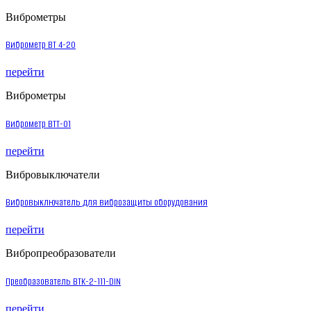
Виброметры
Виброметр ВТ 4-20
перейти
Виброметры
Виброметр ВТТ-01
перейти
Вибровыключатели
Вибровыключатель для виброзащиты оборудования
перейти
Вибропреобразователи
Преобразователь ВТК-2-111-DIN
перейти