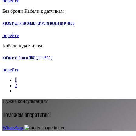
перейти
Без брони
Кабели к датчикам
Кабели для мобильной установки датчиков
перейти
Кабели к датчикам
Кабель в броне ПВХ (до +85С)
перейти
Пагинация
1
2
записей
Нужна консультация?
Поможем оперативно!
WhatsApp